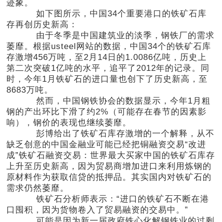
迹象。
如下图所示，中国34个重要港口的铁矿石库
存再创历史新高：
由于冬季是中国建筑业的淡季，钢铁厂的需求
萎靡。根据usteel网站的数据，中国34个的铁矿石库
存激增456万吨，至2月14日的1.0086亿吨，历史上
第二次突破1亿吨的水平，追平了2012年的记录。同
时，今年1月铁矿石的进口量也创下了历史新高，至
8683万吨。
然而，中国钢铁协会的数据显示，今年1月粗
钢的产出环比下滑了约2%（可能存在春节的因素影
响），钢价的表现也继续萎靡。
彭博给出了铁矿石库存激增的一个解释，从不
缺乏创意的中国金融业可能已经把铜融资交易“改进
成”铁矿石融资交易：世界最大买家中国的铁矿石库存
上升至历史新高，因为贸易商增加进口来利用炼钢的
原材料作为获取信贷的抵押品。其实国内对铁矿石的
需求仍然萎靡。
铁矿石分析师表示：“进口的铁矿石不断在港
口囤积，因为货物卷入了贸易融资的交易中。”
可能是因为新一届政府铁心化解钢铁业的过剩