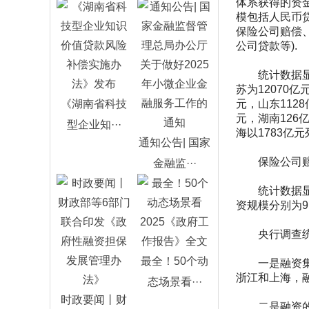
体系获得的资
模包括人民币
保险公司赔偿
公司贷款等).
统计数据显示，
苏为12070
《湖南省科技
元，山东112
元，湖南126
型企业知···
海以1783亿
通知公告| 国家
保险公司赔偿
金融监···
统计数据显示
资规模分别为9.
央行调查统计
最全！50个动
一是融资集中
浙江和上海，融
态场景看···
时政要闻丨财
二是融资的区