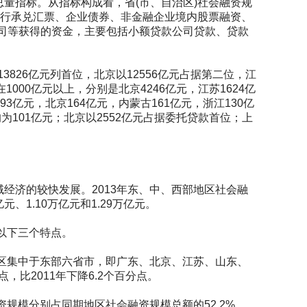
量指标。从指标构成看，省(市、自治区)社会融资规
银行承兑汇票、企业债券、非金融企业境内股票融资、
司等获得的资金，主要包括小额贷款公司贷款、贷款
826亿元列首位，北京以12556亿元占据第二位，江
1000亿元以上，分别是北京4246亿元，江苏1624亿
3亿元，北京164亿元，内蒙古161亿元，浙江130亿
均为101亿元；北京以2552亿元占据委托贷款首位；上
济的较快发展。2013年东、中、西部地区社会融
亿元、1.10万亿元和1.29万亿元。
以下三个特点。
区集中于东部六省市，即广东、北京、江苏、山东、
点，比2011年下降6.2个百分点。
规模分别占同期地区社会融资规模总额的52.2%、